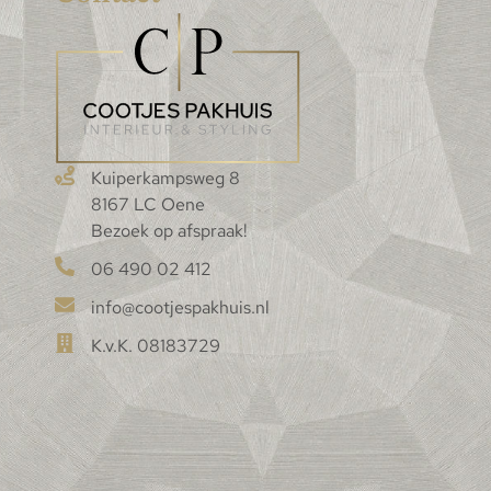
Kuiperkampsweg 8
8167 LC Oene
Bezoek op afspraak!
06 490 02 412
info@cootjespakhuis.nl
K.v.K. 08183729