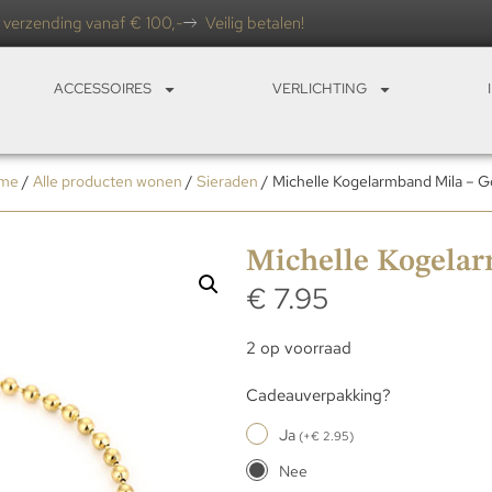
 verzending vanaf € 100,-
Veilig betalen!
ACCESSOIRES
VERLICHTING
me
/
Alle producten wonen
/
Sieraden
/ Michelle Kogelarmband Mila – 
Michelle Kogela
€
7.95
2 op voorraad
Cadeauverpakking?
Ja
(
+
€
2.95
)
Nee