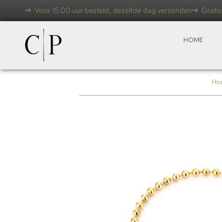
Voor 15.00 uur besteld, dezelfde dag verzonden
Gratis
HOME
Ho