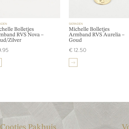
ADEN
SIERADEN
helle Bolletjes
Michelle Bolletjes
mband RVS Nova –
Armband RVS Aurelia –
ud/Zilver
Goud
.95
€
12.50
Cootjes Pakhuis
V