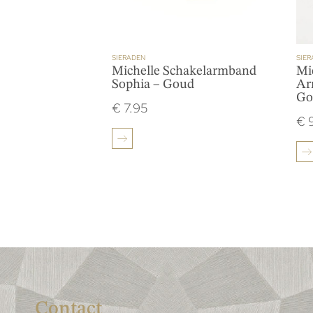
SIERADEN
SIER
Michelle Schakelarmband
Mic
Sophia – Goud
Ar
Go
€
7.95
€
9
Contact