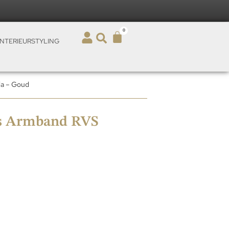
0
INTERIEURSTYLING
ia – Goud
es Armband RVS