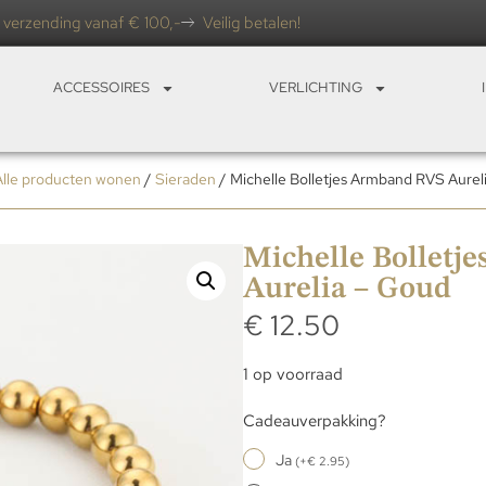
 verzending vanaf € 100,-
Veilig betalen!
ACCESSOIRES
VERLICHTING
Alle producten wonen
/
Sieraden
/ Michelle Bolletjes Armband RVS Aurel
Michelle Bolletj
Aurelia – Goud
€
12.50
1 op voorraad
Cadeauverpakking?
Ja
(
+
€
2.95
)