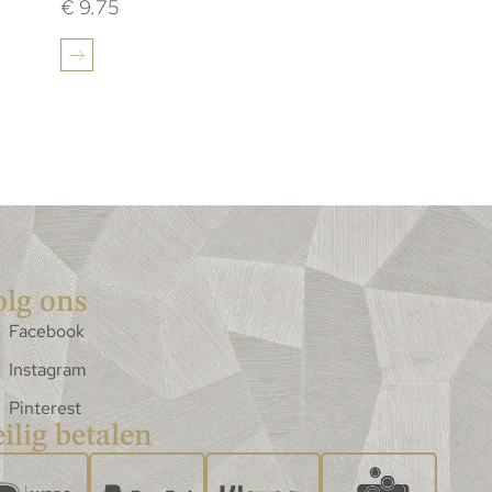
€
9.75
olg ons
Facebook
Instagram
Pinterest
ilig betalen