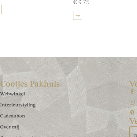
€
9.75
Cootjes Pakhuis
V
Webwinkel
Interieurstyling
Cadeaubon
Ve
Over mij