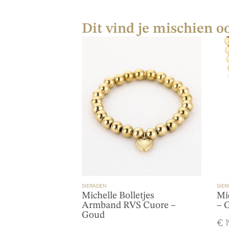
Dit vind je mischien o
SIERADEN
SIER
Michelle Bolletjes
Mi
Armband RVS Cuore –
– 
Goud
€
1