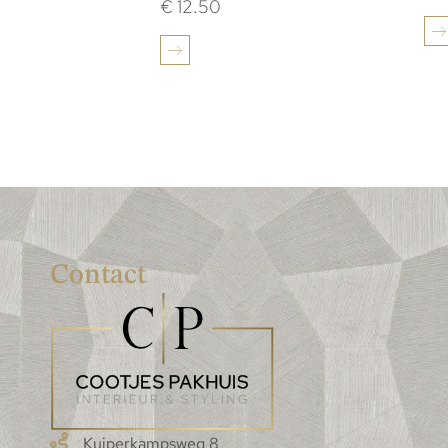
€
12.50
Contact
Kuiperkampsweg 8