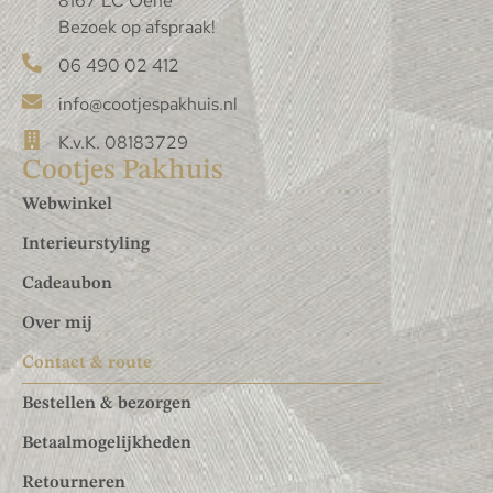
8167 LC Oene
Bezoek op afspraak!
06 490 02 412
info@cootjespakhuis.nl
K.v.K. 08183729
Cootjes Pakhuis
Webwinkel
Interieurstyling
Cadeaubon
Over mij
Contact & route
Bestellen & bezorgen
Betaalmogelijkheden
Retourneren