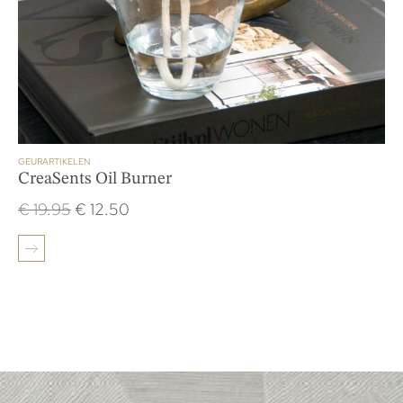
GEURARTIKELEN
CreaSents Oil Burner
€
19.95
€
12.50