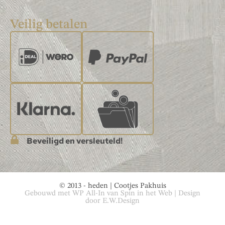
Veilig betalen
Beveiligd en versleuteld!
© 2013 - heden | Cootjes Pakhuis
Gebouwd met
WP All-In
van
Spin in het Web
| Design
door
E.W.Design