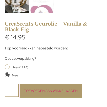
CreaScents Geurolie – Vanilla &
Black Fig
€
14.95
1 op voorraad (kan nabesteld worden)
Cadeauverpakking?
Ja
(
+
€
2.95
)
Nee
TOEVOEGEN AAN WINKELWAGEN