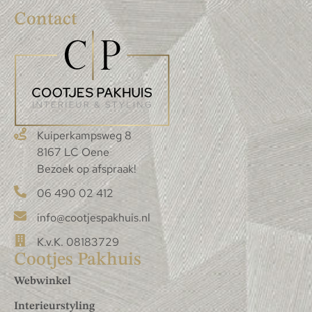
Contact
Kuiperkampsweg 8
8167 LC Oene
Bezoek op afspraak!
06 490 02 412
info@cootjespakhuis.nl
K.v.K. 08183729
Cootjes Pakhuis
Webwinkel
Interieurstyling