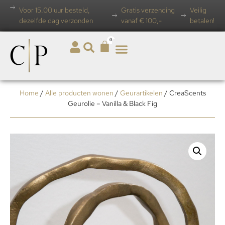
Voor 15.00 uur besteld,
Gratis verzending
Veilig
dezelfde dag verzonden
vanaf € 100,-
betalen!
0
Home
/
Alle producten wonen
/
Geurartikelen
/ CreaScents
Geurolie – Vanilla & Black Fig