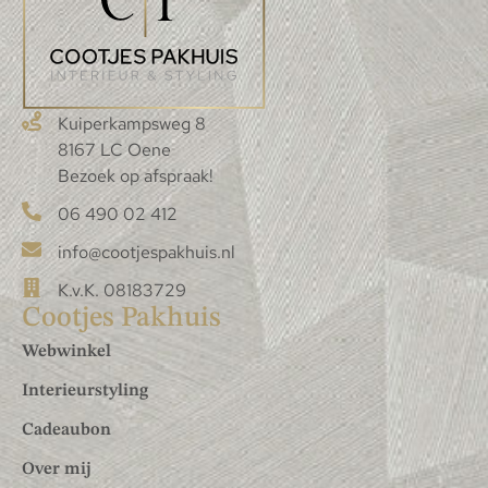
Kuiperkampsweg 8
8167 LC Oene
Bezoek op afspraak!
06 490 02 412
info@cootjespakhuis.nl
K.v.K. 08183729
Cootjes Pakhuis
Webwinkel
Interieurstyling
Cadeaubon
Over mij