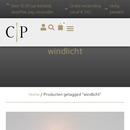
Voor 15.00 uur besteld,
Gratis verzending
Veilig
dezelfde dag verzonden
vanaf € 100,-
betalen!
0
windlicht
Home
/ Producten getagged “windlicht”