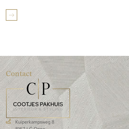
Contact
Kuiperkampsweg 8
8167 LC Oene