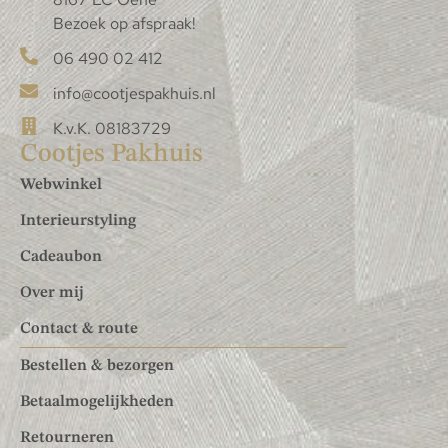
Bezoek op afspraak!
06 490 02 412
info@cootjespakhuis.nl
K.v.K. 08183729
Cootjes Pakhuis
Webwinkel
Interieurstyling
Cadeaubon
Over mij
Contact & route
Bestellen & bezorgen
Betaalmogelijkheden
Retourneren