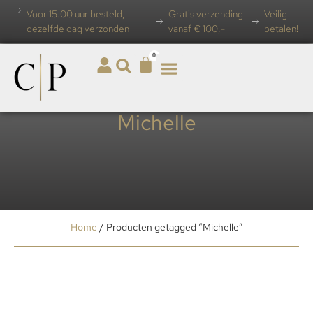
Voor 15.00 uur besteld,
Gratis verzending
Veilig
dezelfde dag verzonden
vanaf € 100,-
betalen!
0
Michelle
Home
/ Producten getagged “Michelle”