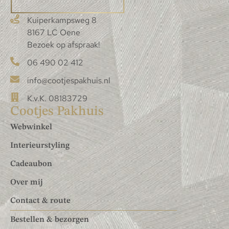
Kuiperkampsweg 8
8167 LC Oene
Bezoek op afspraak!
06 490 02 412
info@cootjespakhuis.nl
K.v.K. 08183729
Cootjes Pakhuis
Webwinkel
Interieurstyling
Cadeaubon
Over mij
Contact & route
Bestellen & bezorgen