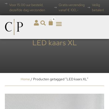
Voor 15.00 uur besteld,
Gratis verzending
Veilig
dezelfde dag verzonden
vanaf € 100,-
betalen!
0
LED kaars XL
Home
/ Producten getagged “LED kaars XL”