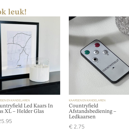
ok leuk!
SEN EN KANDELAREN
KAARSEN EN KANDELAREN
untryfield Led Kaars In
Countryfield
as XL – Helder Glas
Afstandsbediening –
Ledkaarsen
5.95
€
2.75