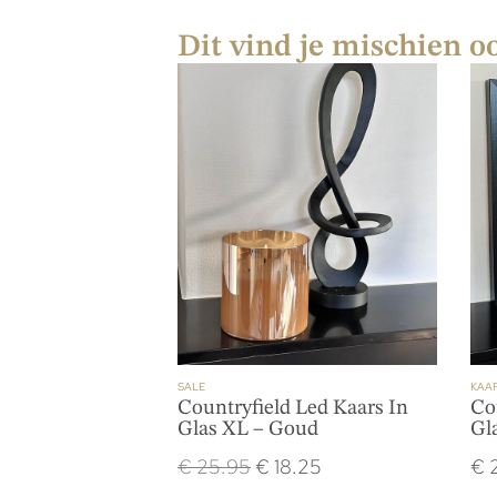
Dit vind je mischien o
SALE
KAAR
Countryfield Led Kaars In
Co
Glas XL – Goud
Gl
€
25.95
€
18.25
€
2