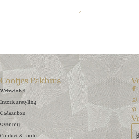
Cootjes Pakhuis
V
Webwinkel
Interieurstyling
Cadeaubon
Ve
Over mij
Contact & route