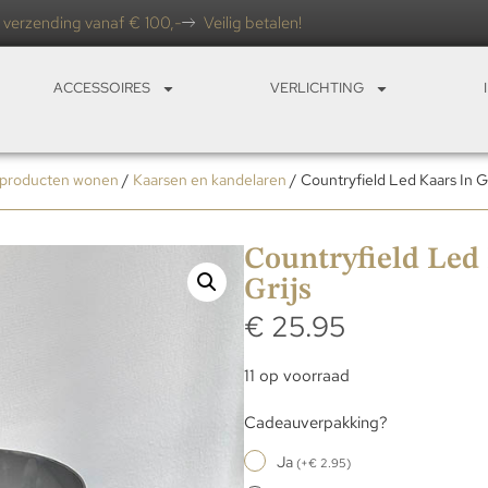
 verzending vanaf € 100,-
Veilig betalen!
ACCESSOIRES
VERLICHTING
 producten wonen
/
Kaarsen en kandelaren
/ Countryfield Led Kaars In Gl
Countryfield Led 
Grijs
€
25.95
11 op voorraad
Cadeauverpakking?
Ja
(
+
€
2.95
)