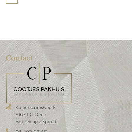
Contact
Kuiperkampsweg 8
8167 LC Oene
Bezoek op afspraak!
06 490 02 412