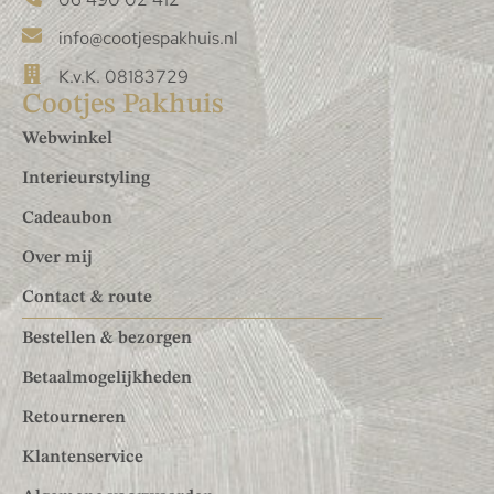
info@cootjespakhuis.nl
K.v.K. 08183729
Cootjes Pakhuis
Webwinkel
Interieurstyling
Cadeaubon
Over mij
Contact & route
Bestellen & bezorgen
Betaalmogelijkheden
Retourneren
Klantenservice