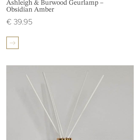
Ashleigh & Burwood Geurlamp –
Obsidian Amber
€
39.95