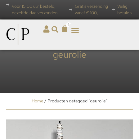
Voor 15.00 uur besteld,
Gratis verzending
Veilig
dezelfde dag verzonden
vanaf € 100,-
betalen!
0
geurolie
Home
/ Producten getagged “geurolie”