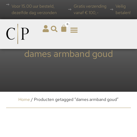
Voor 15.00 uur besteld,
Gratis verzending
Veilig
dezelfde dag verzonden
vanaf € 100,-
betalen!
0
dames armband goud
Home
/ Producten getagged “dames armband goud”