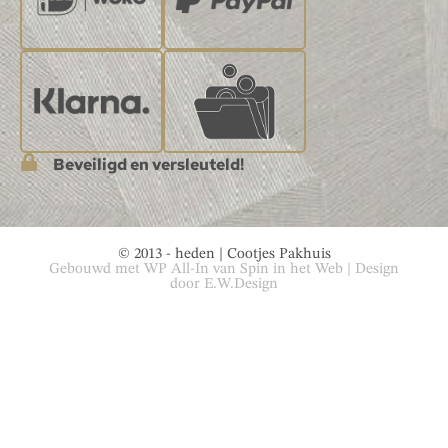
Beveiligd en versleuteld!
© 2013 - heden | Cootjes Pakhuis
Gebouwd met
WP All-In
van
Spin in het Web
| Design
door
E.W.Design