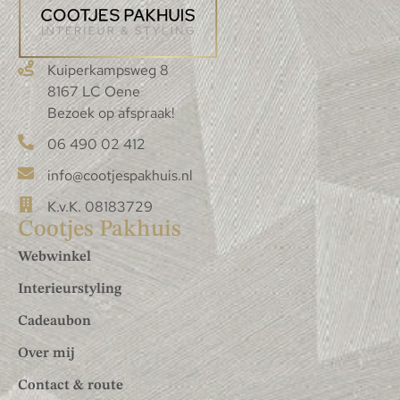
Kuiperkampsweg 8
8167 LC Oene
Bezoek op afspraak!
06 490 02 412
info@cootjespakhuis.nl
K.v.K. 08183729
Cootjes Pakhuis
Webwinkel
Interieurstyling
Cadeaubon
Over mij
Contact & route