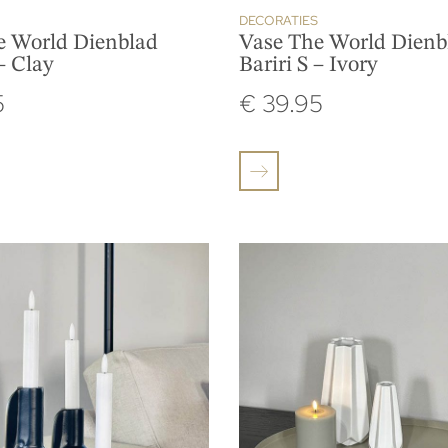
DECORATIES
e World Dienblad
Vase The World Dienb
 – Clay
Bariri S – Ivory
5
€
39.95