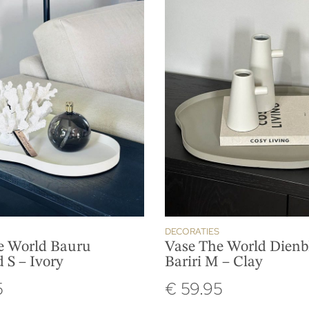
DECORATIES
e World Bauru
Vase The World Dienb
 S – Ivory
Bariri M – Clay
5
€
59.95