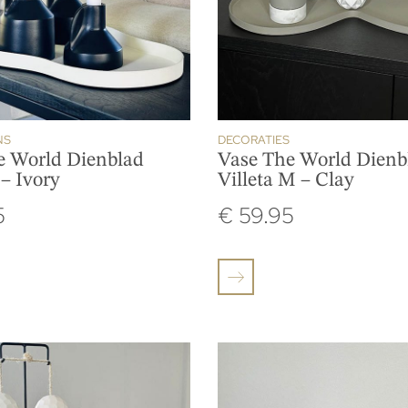
NS
DECORATIES
e World Dienblad
Vase The World Dienb
– Ivory
Villeta M – Clay
5
€
59.95