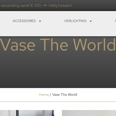
 verzending vanaf € 100,-
Veilig betalen!
ACCESSOIRES
VERLICHTING
Vase The Worl
Home
/ Vase The World