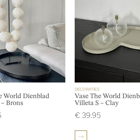
DECORATIES
e World Dienblad
Vase The World Dienb
S – Brons
Villeta S – Clay
5
€
39.95