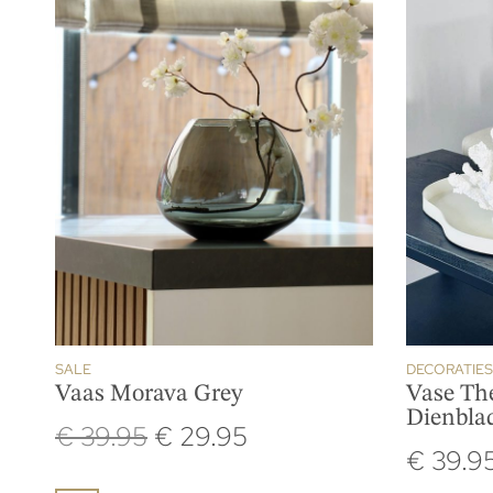
SALE
DECORATIES
Vaas Morava Grey
Vase Th
Dienblad
€
39.95
€
29.95
€
39.9