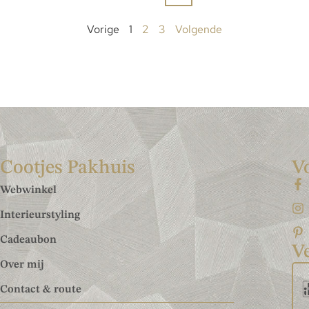
Vorige
1
2
3
Volgende
Cootjes Pakhuis
V
Webwinkel
Interieurstyling
Cadeaubon
Ve
Over mij
Contact & route