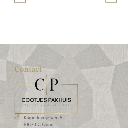
Contact
Kuiperkampsweg 8
8167 LC Oene