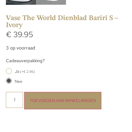
Vase The World Dienblad Bariri S –
Ivory
€
39.95
3 op voorraad
Cadeauverpakking?
Ja
(
+
€
2.95
)
Nee
TOEVOEGEN AAN WINKELWAGEN