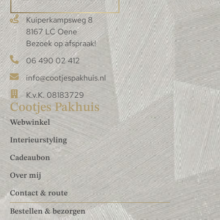
Kuiperkampsweg 8
8167 LC Oene
Bezoek op afspraak!
06 490 02 412
info@cootjespakhuis.nl
K.v.K. 08183729
Cootjes Pakhuis
Webwinkel
Interieurstyling
Cadeaubon
Over mij
Contact & route
Bestellen & bezorgen