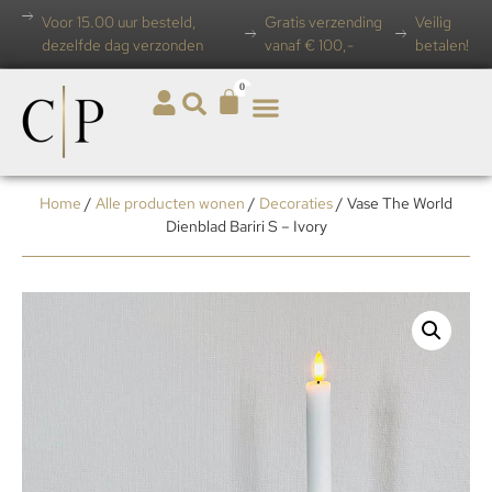
Voor 15.00 uur besteld,
Gratis verzending
Veilig
dezelfde dag verzonden
vanaf € 100,-
betalen!
0
Home
/
Alle producten wonen
/
Decoraties
/ Vase The World
Dienblad Bariri S – Ivory