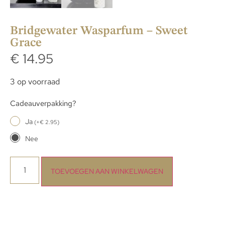
Bridgewater Wasparfum – Sweet
Grace
€
14.95
3 op voorraad
Cadeauverpakking?
Ja
(
+
€
2.95
)
Nee
TOEVOEGEN AAN WINKELWAGEN