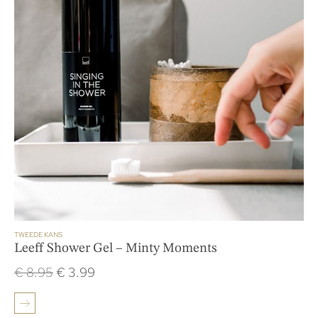
TWEEDE KANS
Leeff Shower Gel – Minty Moments
€
8.95
€
3.99