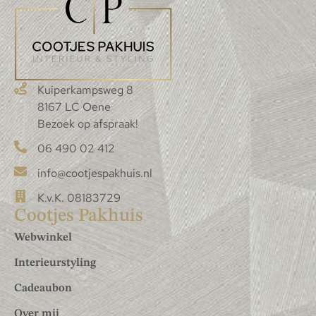
Kuiperkampsweg 8
8167 LC Oene
Bezoek op afspraak!
06 490 02 412
info@cootjespakhuis.nl
K.v.K. 08183729
Cootjes Pakhuis
Webwinkel
Interieurstyling
Cadeaubon
Over mij