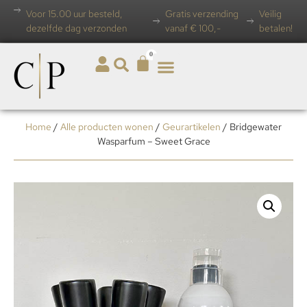
Voor 15.00 uur besteld,
Gratis verzending
Veilig
dezelfde dag verzonden
vanaf € 100,-
betalen!
0
Home
/
Alle producten wonen
/
Geurartikelen
/ Bridgewater
Wasparfum – Sweet Grace