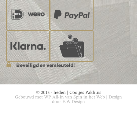
Beveiligd en versleuteld!
© 2013 - heden | Cootjes Pakhuis
Gebouwd met
WP All-In
van
Spin in het Web
| Design
door
E.W.Design