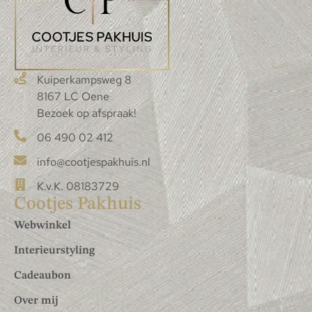
Kuiperkampsweg 8
8167 LC Oene
Bezoek op afspraak!
06 490 02 412
info@cootjespakhuis.nl
K.v.K. 08183729
Cootjes Pakhuis
Webwinkel
Interieurstyling
Cadeaubon
Over mij