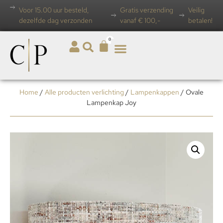
Voor 15.00 uur besteld,
Gratis verzending
Veilig
dezelfde dag verzonden
vanaf € 100,-
betalen!
0
Home
/
Alle producten verlichting
/
Lampenkappen
/ Ovale
Lampenkap Joy