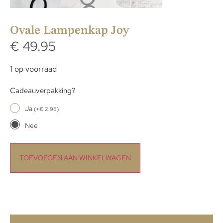
Ovale Lampenkap Joy
€
49.95
1 op voorraad
Cadeauverpakking?
Ja
(
+
€
2.95
)
Nee
TOEVOEGEN AAN WINKELWAGEN