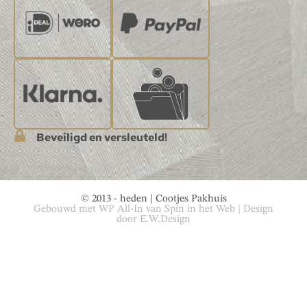
Beveiligd en versleuteld!
© 2013 - heden | Cootjes Pakhuis
Gebouwd met
WP All-In
van
Spin in het Web
| Design
door
E.W.Design