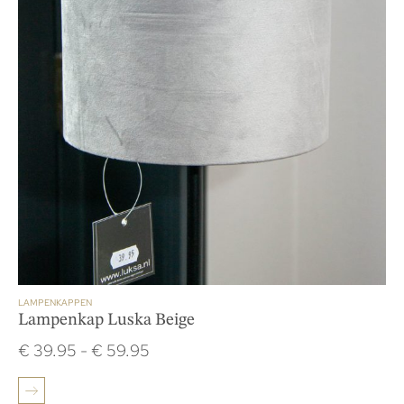
LAMPENKAPPEN
Lampenkap Luska Beige
€
39.95
-
€
59.95