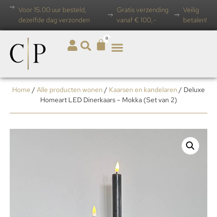
Voor 15.00 uur besteld,
Gratis verzending
Veilig
dezelfde dag verzonden
vanaf € 100,-
betalen!
0
Home
/
Alle producten wonen
/
Kaarsen en kandelaren
/ Deluxe
Homeart LED Dinerkaars – Mokka (Set van 2)