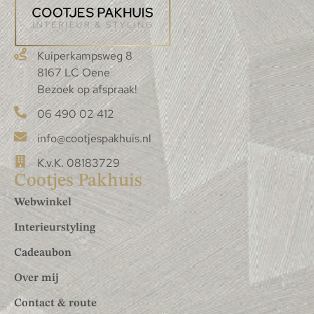
Kuiperkampsweg 8
8167 LC Oene
Bezoek op afspraak!
06 490 02 412
info@cootjespakhuis.nl
K.v.K. 08183729
Cootjes Pakhuis
Webwinkel
Interieurstyling
Cadeaubon
Over mij
Contact & route