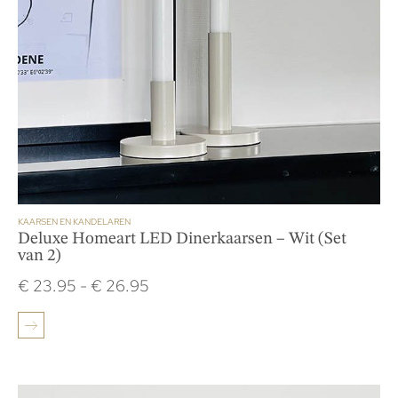
KAARSEN EN KANDELAREN
Deluxe Homeart LED Dinerkaarsen – Wit (Set
van 2)
€
23.95
-
€
26.95