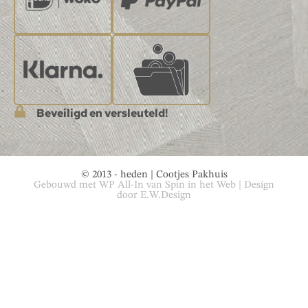
Beveiligd en versleuteld!
© 2013 - heden | Cootjes Pakhuis
Gebouwd met
WP All-In
van
Spin in het Web
| Design
door
E.W.Design