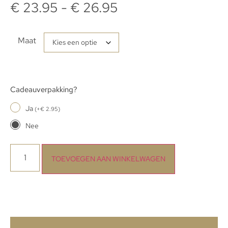
€
23.95
-
€
26.95
Maat
Cadeauverpakking?
Ja
(
+
€
2.95
)
Nee
TOEVOEGEN AAN WINKELWAGEN