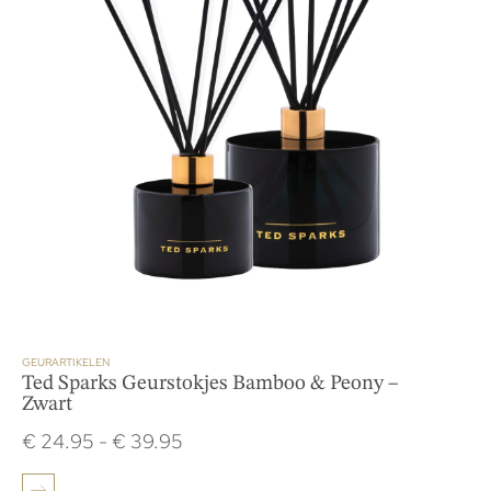
GEURARTIKELEN
Ted Sparks Geurstokjes Bamboo & Peony –
Zwart
€
24.95
-
€
39.95