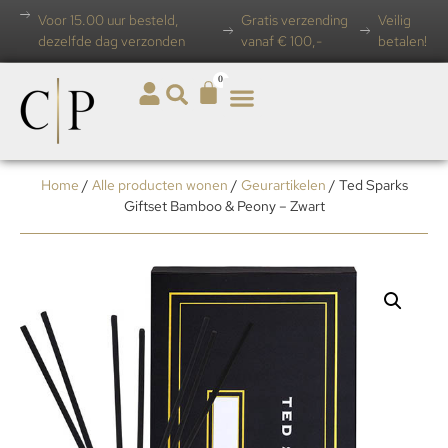
Voor 15.00 uur besteld,
Gratis verzending
Veilig
dezelfde dag verzonden
vanaf € 100,-
betalen!
0
Home
/
Alle producten wonen
/
Geurartikelen
/ Ted Sparks
Giftset Bamboo & Peony – Zwart