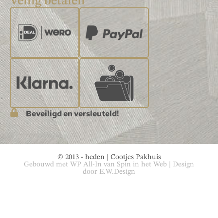
Veilig betalen
Beveiligd en versleuteld!
© 2013 - heden | Cootjes Pakhuis
Gebouwd met
WP All-In
van
Spin in het Web
| Design
door
E.W.Design