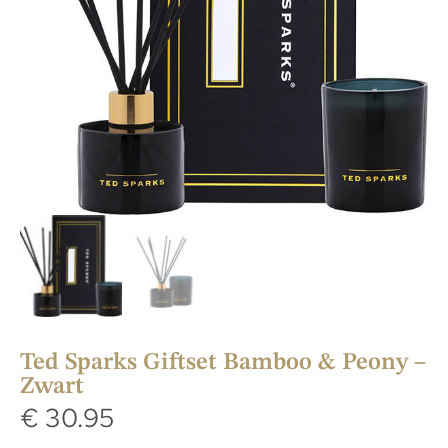
Ted Sparks Giftset Bamboo & Peony –
Zwart
€
30.95