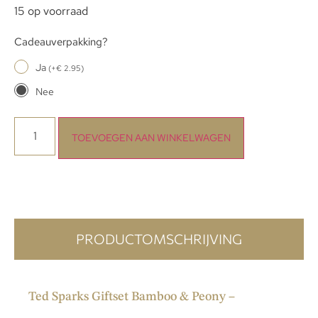
15 op voorraad
Cadeauverpakking?
Ja
(
+
€
2.95
)
Nee
TOEVOEGEN AAN WINKELWAGEN
PRODUCTOMSCHRIJVING
Ted Sparks Giftset Bamboo & Peony –