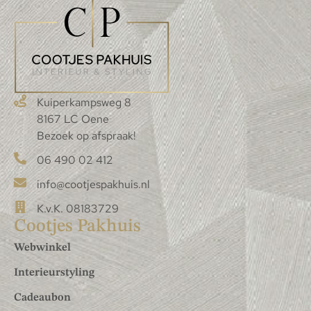
Kuiperkampsweg 8
8167 LC Oene
Bezoek op afspraak!
06 490 02 412
info@cootjespakhuis.nl
K.v.K. 08183729
Cootjes Pakhuis
Webwinkel
Interieurstyling
Cadeaubon