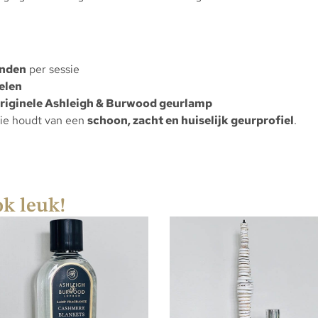
anden
per sessie
elen
riginele Ashleigh & Burwood geurlamp
wie houdt van een
schoon, zacht en huiselijk geurprofiel
.
ok leuk!