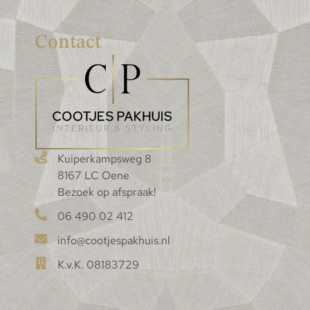
Contact
Kuiperkampsweg 8
8167 LC Oene
Bezoek op afspraak!
06 490 02 412
info@cootjespakhuis.nl
K.v.K. 08183729