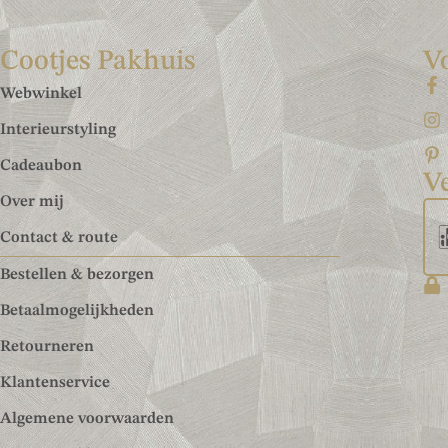
Cootjes Pakhuis
V
Webwinkel
Interieurstyling
Cadeaubon
Ve
Over mij
Contact & route
Bestellen & bezorgen
Betaalmogelijkheden
Retourneren
Klantenservice
Algemene voorwaarden