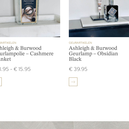
RARTIKELEN
GEURARTIKELEN
hleigh & Burwood
Ashleigh & Burwood
urlampolie – Cashmere
Geurlamp – Obsidian
anket
Black
.95
-
€
15.95
€
39.95