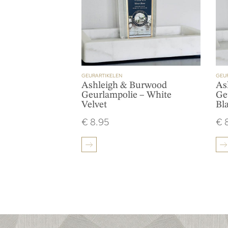
GEURARTIKELEN
GEU
Ashleigh & Burwood
As
Geurlampolie – White
Ge
Velvet
Bl
€
8.95
€
8