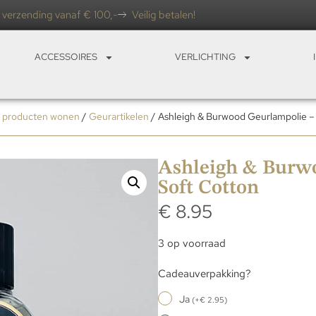
 verzending vanaf € 100,-
Veilig betalen!
ACCESSOIRES
VERLICHTING
e producten wonen
/
Geurartikelen
/ Ashleigh & Burwood Geurlampolie –
Ashleigh & Burw
Soft Cotton
€
8.95
3 op voorraad
Cadeauverpakking?
Ja
(
+
€
2.95
)