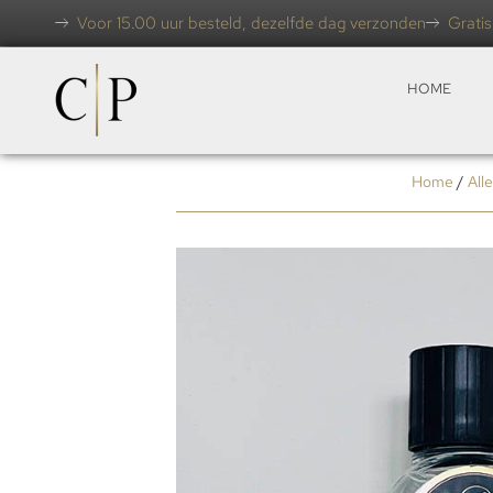
Voor 15.00 uur besteld, dezelfde dag verzonden
Gratis
HOME
Home
/
All