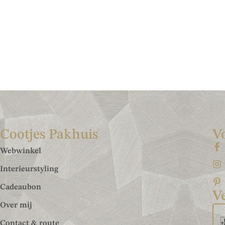
Cootjes Pakhuis
V
Webwinkel
Interieurstyling
Cadeaubon
Ve
Over mij
Contact & route