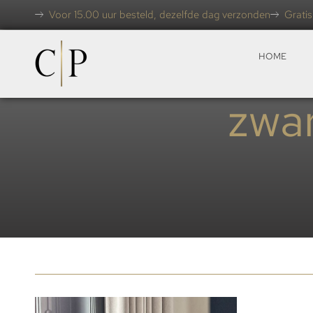
Voor 15.00 uur besteld, dezelfde dag verzonden
Gratis
HOME
zwa