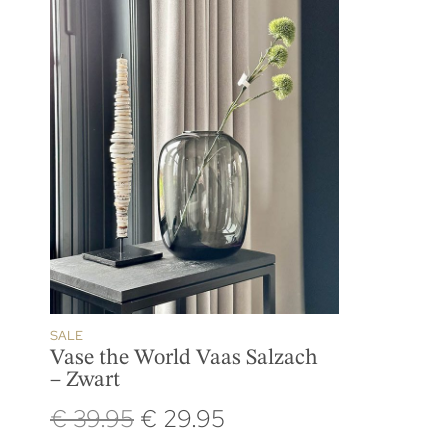
SALE
Vase the World Vaas Salzach
– Zwart
€
39.95
€
29.95