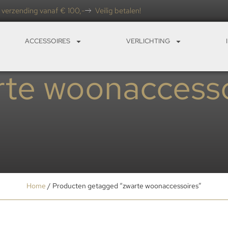
 verzending vanaf € 100,-
Veilig betalen!
ACCESSOIRES
VERLICHTING
rte woonaccesso
Home
/ Producten getagged “zwarte woonaccessoires”