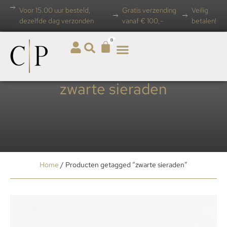
Voor 15.00 uur besteld,
Gratis verzending
Veilig
dezelfde dag verzonden
vanaf € 100,-
betalen!
0
zwarte sieraden
Home
/ Producten getagged “zwarte sieraden”