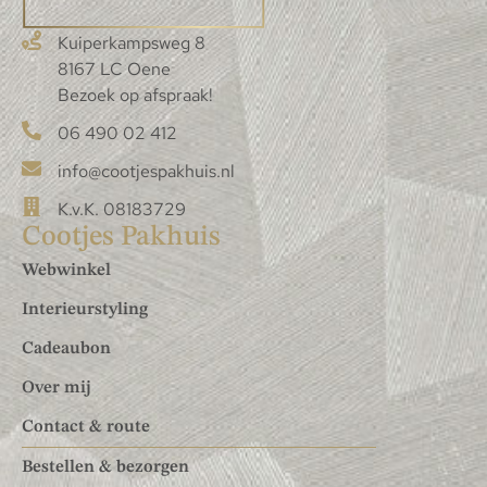
Kuiperkampsweg 8
8167 LC Oene
Bezoek op afspraak!
06 490 02 412
info@cootjespakhuis.nl
K.v.K. 08183729
Cootjes Pakhuis
Webwinkel
Interieurstyling
Cadeaubon
Over mij
Contact & route
Bestellen & bezorgen