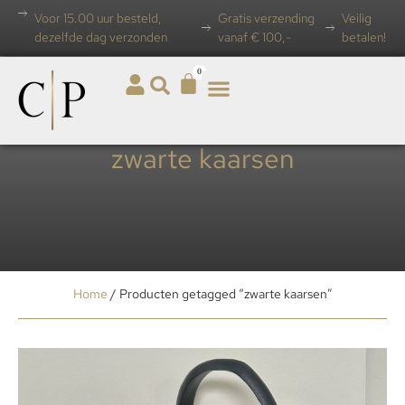
Voor 15.00 uur besteld,
Gratis verzending
Veilig
dezelfde dag verzonden
vanaf € 100,-
betalen!
0
zwarte kaarsen
Home
/ Producten getagged “zwarte kaarsen”