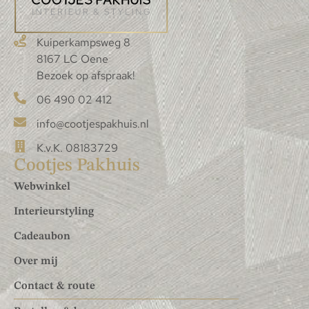
Kuiperkampsweg 8
8167 LC Oene
Bezoek op afspraak!
06 490 02 412
info@cootjespakhuis.nl
K.v.K. 08183729
Cootjes Pakhuis
Webwinkel
Interieurstyling
Cadeaubon
Over mij
Contact & route