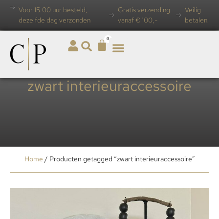
Voor 15.00 uur besteld,
Gratis verzending
Veilig
dezelfde dag verzonden
vanaf € 100,-
betalen!
0
zwart interieuraccessoire
Home
/ Producten getagged “zwart interieuraccessoire”