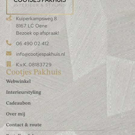
Kuiperkampsweg 8
8167 LC Oene
Bezoek op afspraak!
06 490 02 412
info@cootjespakhuis.nl
K.v.K. 08183729
Cootjes Pakhuis
Webwinkel
Interieurstyling
Cadeaubon
Over mij
Contact & route