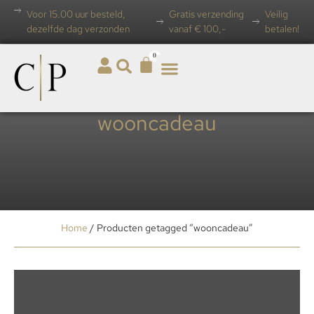
Voor 15.00 uur besteld,
Gratis verzending
Veilig
dezelfde dag verzonden
vanaf € 100,-
betalen!
0
wooncadeau
Home
/ Producten getagged “wooncadeau”