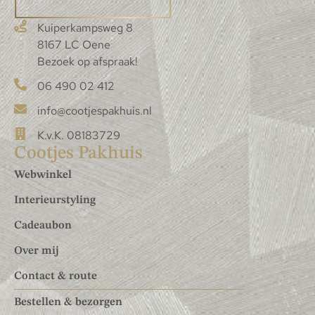
Kuiperkampsweg 8
8167 LC Oene
Bezoek op afspraak!
06 490 02 412
info@cootjespakhuis.nl
K.v.K. 08183729
Cootjes Pakhuis
Webwinkel
Interieurstyling
Cadeaubon
Over mij
Contact & route
Bestellen & bezorgen