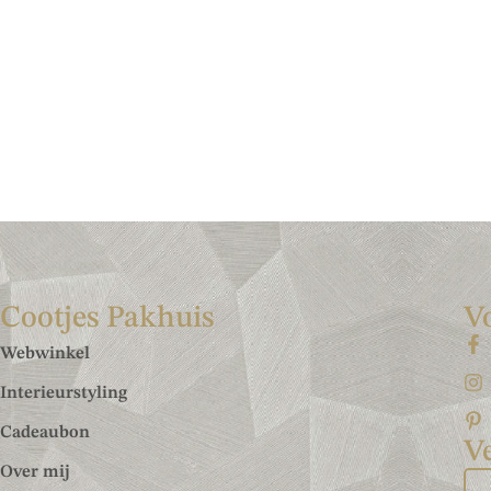
Cootjes Pakhuis
V
Webwinkel
Interieurstyling
Cadeaubon
Ve
Over mij