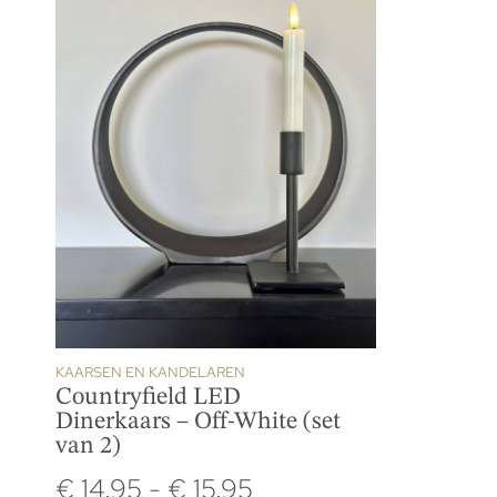
KAARSEN EN KANDELAREN
Countryfield LED
Dinerkaars – Off-White (set
van 2)
€
14.95
-
€
15.95