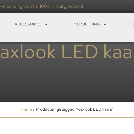
 verzending vanaf € 100,-
Veilig betalen!
ACCESSOIRES
VERLICHTING
axlook LED kaa
Home
/ Producten getagged “waxlook LED kaars”