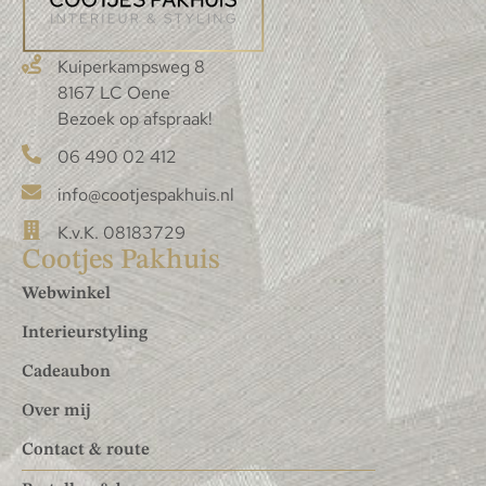
Kuiperkampsweg 8
8167 LC Oene
Bezoek op afspraak!
06 490 02 412
info@cootjespakhuis.nl
K.v.K. 08183729
Cootjes Pakhuis
Webwinkel
Interieurstyling
Cadeaubon
Over mij
Contact & route