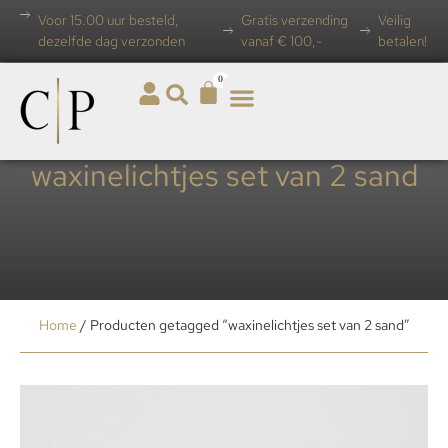
Voor 15.00 uur besteld,
Gratis verzending
Veilig
dezelfde dag verzonden
vanaf € 100,-
betalen!
0
waxinelichtjes set van 2 sand
Home
/ Producten getagged “waxinelichtjes set van 2 sand”