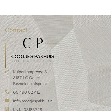
Contact
Kuiperkampsweg 8
8167 LC Oene
Bezoek op afspraak!
06 490 02 412
info@cootjespakhuis.nl
K.v.K. 08183729