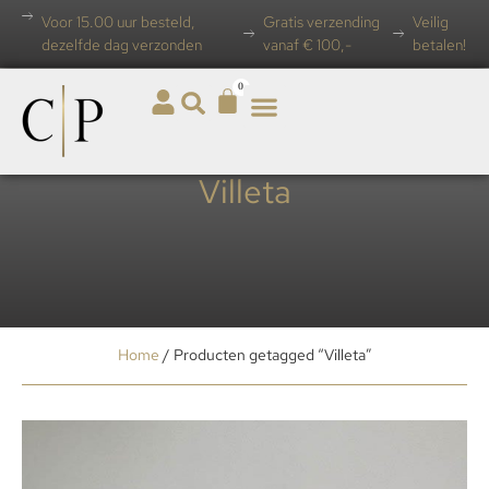
Voor 15.00 uur besteld,
Gratis verzending
Veilig
dezelfde dag verzonden
vanaf € 100,-
betalen!
0
Villeta
Home
/ Producten getagged “Villeta”