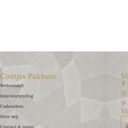
Cootjes Pakhuis
V
Webwinkel
Interieurstyling
Cadeaubon
Ve
Over mij
Contact & route