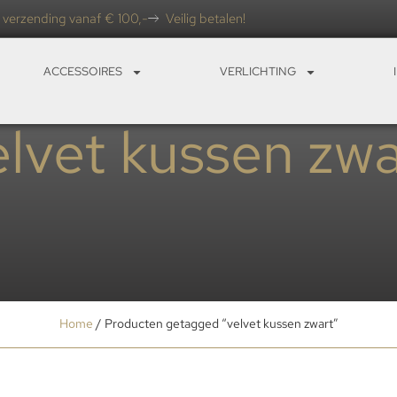
 verzending vanaf € 100,-
Veilig betalen!
ACCESSOIRES
VERLICHTING
elvet kussen zwa
Home
/ Producten getagged “velvet kussen zwart”