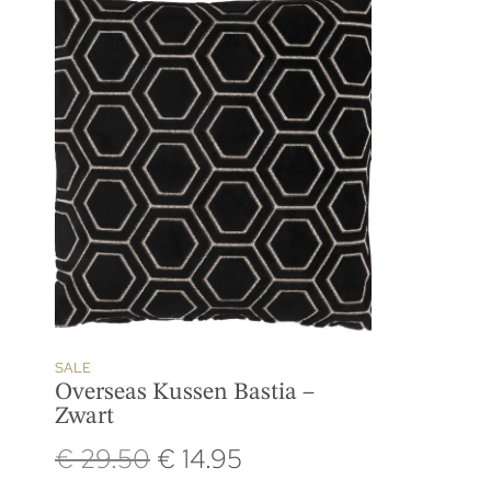
SALE
Overseas Kussen Bastia –
Zwart
€
29.50
€
14.95