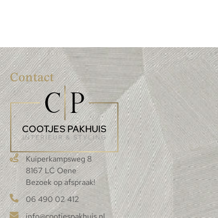
Contact
Kuiperkampsweg 8
8167 LC Oene
Bezoek op afspraak!
06 490 02 412
info@cootjespakhuis.nl