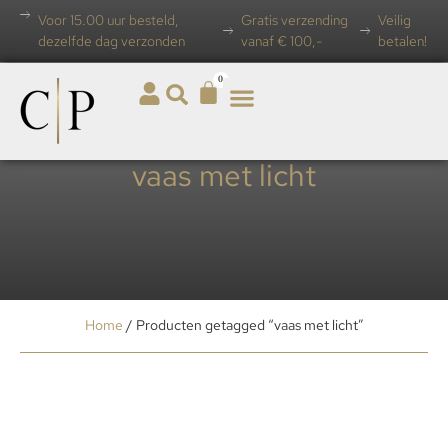
Voor 15.00 uur besteld,
Gratis verzending
Veilig
dezelfde dag verzonden
vanaf € 100,-
betalen!
0
vaas met licht
Home
/ Producten getagged “vaas met licht”