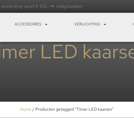
 verzending vanaf € 100,-
Veilig betalen!
ACCESSOIRES
VERLICHTING
imer LED kaars
Home
/ Producten getagged “Timer LED kaarsen”