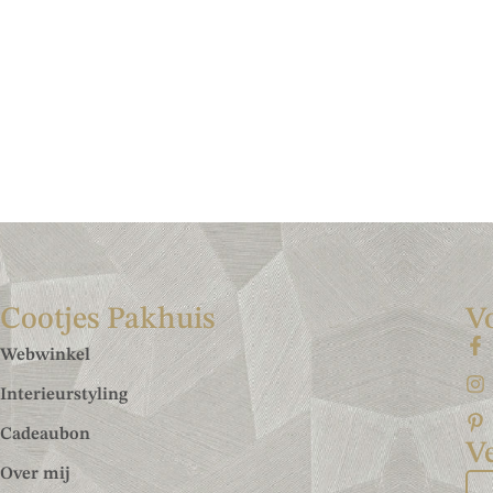
Cootjes Pakhuis
V
Webwinkel
Interieurstyling
Cadeaubon
Ve
Over mij