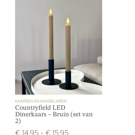
KAARSEN EN KANDELAREN
Countryfield LED
Dinerkaars – Bruin (set van
2)
€
14.95
-
€
15.95