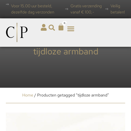
Voor 15.00 uur besteld,
Gratis verzending
Veilig
dezelfde dag verzonden
vanaf € 100,-
betalen!
0
tijdloze armband
Home
/ Producten getagged “tijdloze armband”