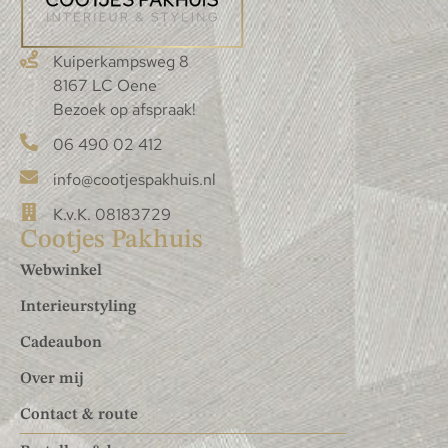
Kuiperkampsweg 8
8167 LC Oene
Bezoek op afspraak!
06 490 02 412
info@cootjespakhuis.nl
K.v.K. 08183729
Cootjes Pakhuis
Webwinkel
Interieurstyling
Cadeaubon
Over mij
Contact & route