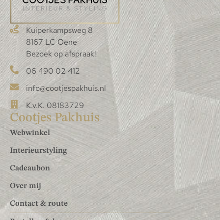
Kuiperkampsweg 8
8167 LC Oene
Bezoek op afspraak!
06 490 02 412
info@cootjespakhuis.nl
K.v.K. 08183729
Cootjes Pakhuis
Webwinkel
Interieurstyling
Cadeaubon
Over mij
Contact & route