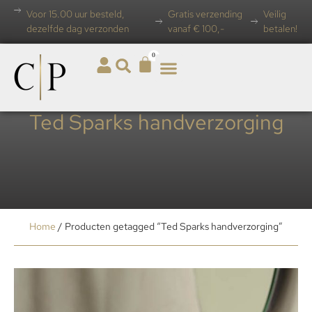
Voor 15.00 uur besteld,
Gratis verzending
Veilig
dezelfde dag verzonden
vanaf € 100,-
betalen!
0
Ted Sparks handverzorging
Home
/ Producten getagged “Ted Sparks handverzorging”