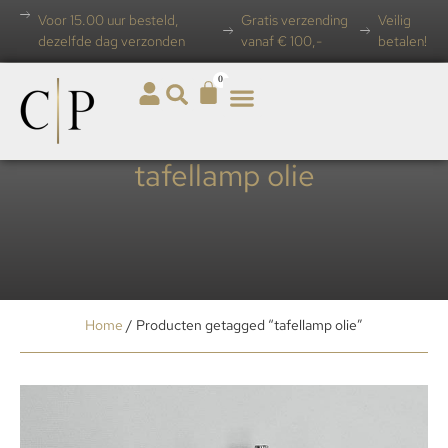
Voor 15.00 uur besteld,
Gratis verzending
Veilig
dezelfde dag verzonden
vanaf € 100,-
betalen!
0
tafellamp olie
Home
/ Producten getagged “tafellamp olie”