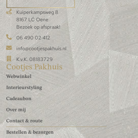
Kuiperkampsweg 8
8167 LC Oene
Bezoek op afspraak!
06 490 02 412
info@cootjespakhuis.nl
K.v.K. 08183729
Cootjes Pakhuis
Webwinkel
Interieurstyling
Cadeaubon
Over mij
Contact & route
Bestellen & bezorgen