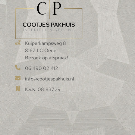
Kuiperkampsweg 8
8167 LC Oene
Bezoek op afspraak!
06 490 02 412
info@cootjespakhuis.nl
K.v.K. 08183729