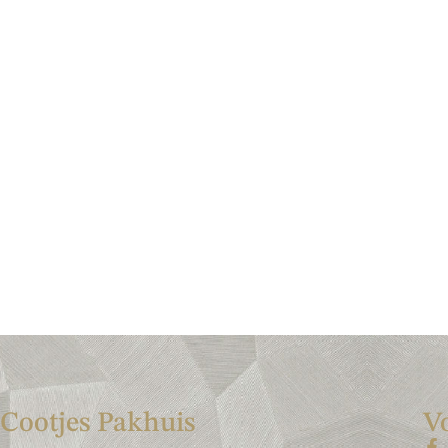
Cootjes Pakhuis
V