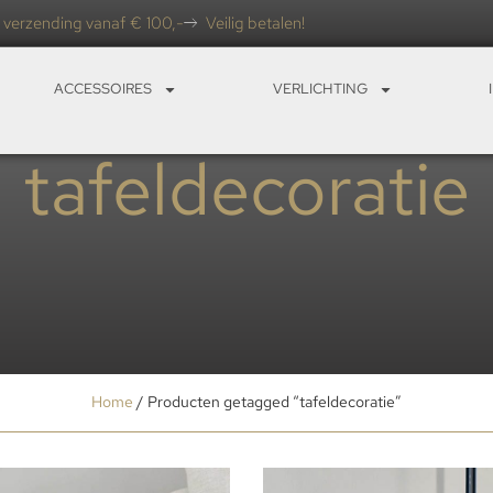
 verzending vanaf € 100,-
Veilig betalen!
ACCESSOIRES
VERLICHTING
tafeldecoratie
Home
/ Producten getagged “tafeldecoratie”