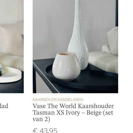
KAARSEN EN KANDELAREN
lad
Vase The World Kaarshouder
Tasman XS Ivory – Beige (set
van 2)
€
43.95