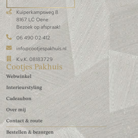
Kuiperkampsweg 8
8167 LC Oene
Bezoek op afspraak!
06 490 02 412
info@cootjespakhuis.nl
K.v.K. 08183729
Cootjes Pakhuis
Webwinkel
Interieurstyling
Cadeaubon
Over mij
Contact & route
Bestellen & bezorgen