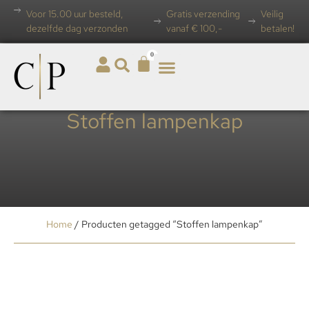
Voor 15.00 uur besteld,
Gratis verzending
Veilig
dezelfde dag verzonden
vanaf € 100,-
betalen!
0
Stoffen lampenkap
Home
/ Producten getagged “Stoffen lampenkap”