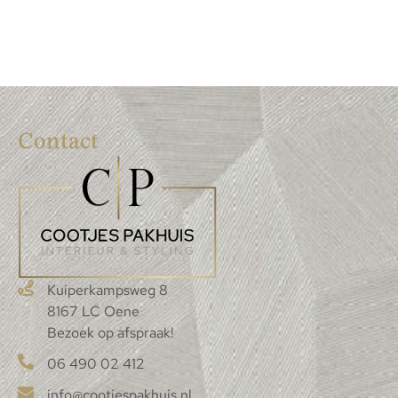
Contact
Kuiperkampsweg 8
8167 LC Oene
Bezoek op afspraak!
06 490 02 412
info@cootjespakhuis.nl