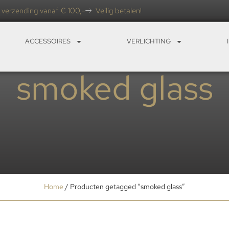
 verzending vanaf € 100,-
Veilig betalen!
ACCESSOIRES
VERLICHTING
smoked glass
Home
/ Producten getagged “smoked glass”