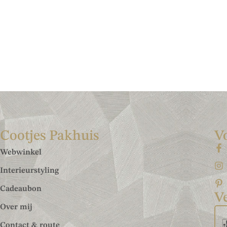
Cootjes Pakhuis
V
Webwinkel
Interieurstyling
Cadeaubon
Ve
Over mij
Contact & route