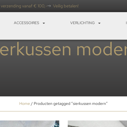
 verzending vanaf € 100,-
Veilig betalen!
ACCESSOIRES
VERLICHTING
ierkussen mode
Home
/ Producten getagged “sierkussen modern”