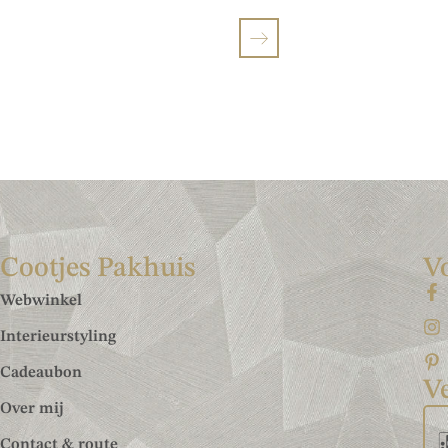
Cootjes Pakhuis
V
Webwinkel
Interieurstyling
Cadeaubon
Ve
Over mij
Contact & route