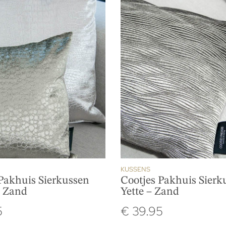
KUSSENS
Pakhuis Sierkussen
Cootjes Pakhuis Sierk
– Zand
Yette – Zand
5
€
39.95