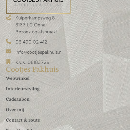
Kuiperkampsweg 8
8167 LC Oene
Bezoek op afspraak!
06 490 02 412
info@cootjespakhuis.nl
K.v.K. 08183729
Cootjes Pakhuis
Webwinkel
Interieurstyling
Cadeaubon
Over mij
Contact & route