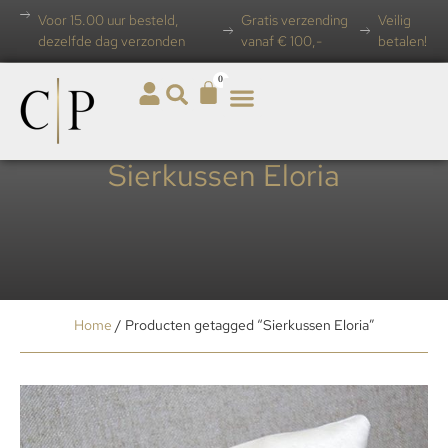
Voor 15.00 uur besteld,
Gratis verzending
Veilig
dezelfde dag verzonden
vanaf € 100,-
betalen!
0
Sierkussen Eloria
Home
/ Producten getagged “Sierkussen Eloria”