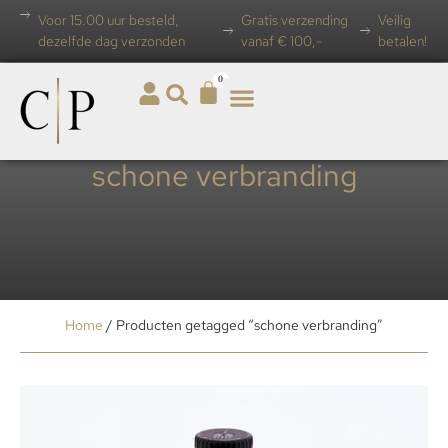
Voor 15.00 uur besteld,
Gratis verzending
Veilig
dezelfde dag verzonden
vanaf € 100,-
betalen!
0
schone verbranding
Home
/ Producten getagged “schone verbranding”