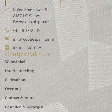
Kuiperkampsweg 8
8167 LC Oene
Bezoek op afspraak!
06 490 02 412
info@cootjespakhuis.nl
K.v.K. 08183729
Cootjes Pakhuis
Webwinkel
Interieurstyling
Cadeaubon
Over mij
Contact & route
Bestellen & bezorgen