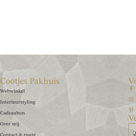
Cootjes Pakhuis
V
Webwinkel
Interieurstyling
Cadeaubon
Ve
Over mij
Contact & route