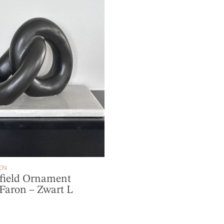
EN
field Ornament
Faron – Zwart L
0