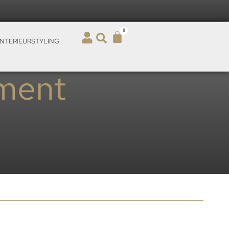
0
INTERIEURSTYLING
ament