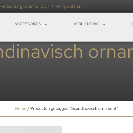
 verzending vanaf € 100,-
Veilig betalen!
ACCESSOIRES
VERLICHTING
dinavisch orn
Home
/ Producten getagged “Scandinavisch ornament”