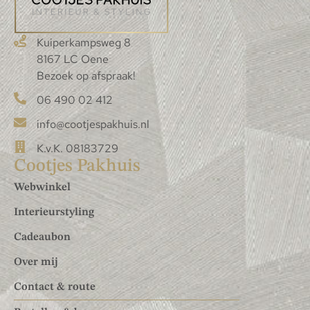
Kuiperkampsweg 8
8167 LC Oene
Bezoek op afspraak!
06 490 02 412
info@cootjespakhuis.nl
K.v.K. 08183729
Cootjes Pakhuis
Webwinkel
Interieurstyling
Cadeaubon
Over mij
Contact & route