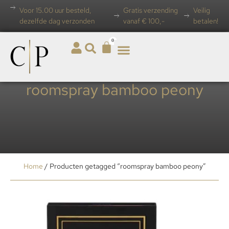
Voor 15.00 uur besteld,
Gratis verzending
Veilig
dezelfde dag verzonden
vanaf € 100,-
betalen!
0
roomspray bamboo peony
Home
/ Producten getagged “roomspray bamboo peony”