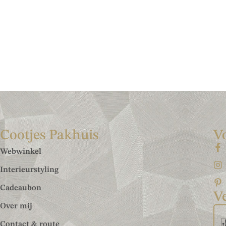
Cootjes Pakhuis
V
Webwinkel
Interieurstyling
Cadeaubon
Ve
Over mij
Contact & route