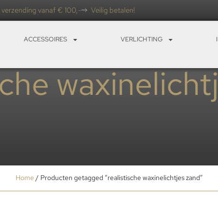
 verzending vanaf € 100,-
Veilig betalen!
ACCESSOIRES
VERLICHTING
ische waxinelicht
Home
/ Producten getagged “realistische waxinelichtjes zand”