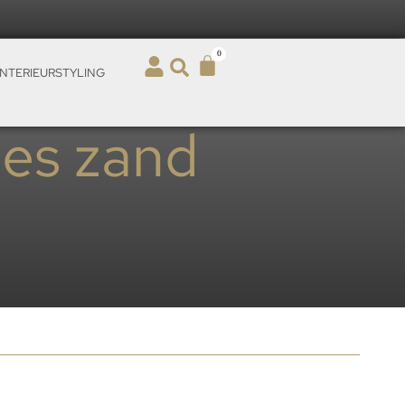
0
INTERIEURSTYLING
jes zand