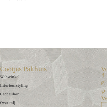
Cootjes Pakhuis
V
Webwinkel
Interieurstyling
Cadeaubon
Ve
Over mij