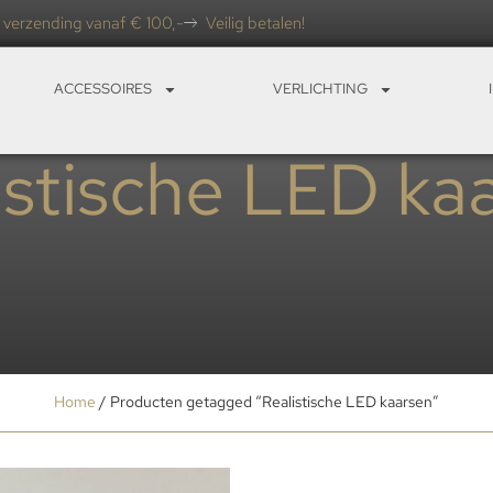
 verzending vanaf € 100,-
Veilig betalen!
ACCESSOIRES
VERLICHTING
istische LED ka
Home
/ Producten getagged “Realistische LED kaarsen”