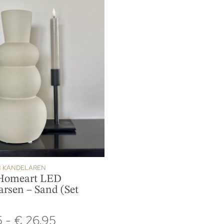
N KANDELAREN
Homeart LED
rsen – Sand (Set
5
-
€
26.95