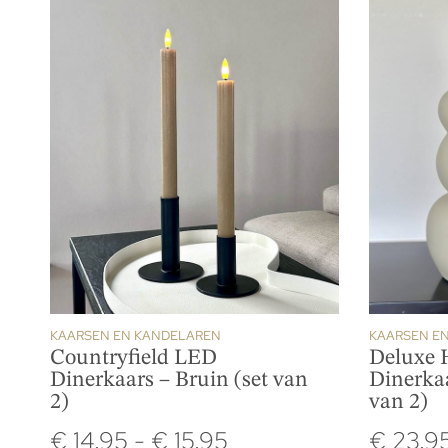
KAARSEN EN KANDELAREN
KAARSEN E
Countryfield LED
Deluxe 
Dinerkaars – Bruin (set van
Dinerkaa
2)
van 2)
€
14.95
-
€
15.95
€
23.9