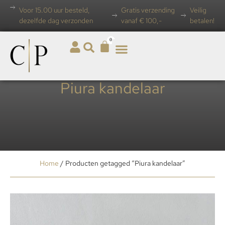
Voor 15.00 uur besteld,
Gratis verzending
Veilig
dezelfde dag verzonden
vanaf € 100,-
betalen!
0
Piura kandelaar
Home
/ Producten getagged “Piura kandelaar”