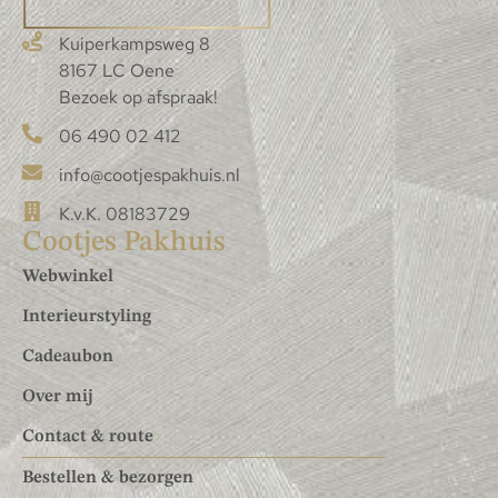
Kuiperkampsweg 8
8167 LC Oene
Bezoek op afspraak!
06 490 02 412
info@cootjespakhuis.nl
K.v.K. 08183729
Cootjes Pakhuis
Webwinkel
Interieurstyling
Cadeaubon
Over mij
Contact & route
Bestellen & bezorgen