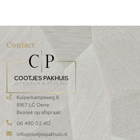
Contact
Kuiperkampsweg 8
8167 LC Oene
Bezoek op afspraak!
06 490 02 412
info@cootjespakhuis.nl