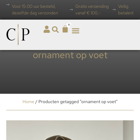
Voor 15.00 uur besteld,
Gratis verzending
Veilig
dezelfde dag verzonden
vanaf € 100,-
betalen!
0
ornament op voet
Home
/ Producten getagged “ornament op voet”