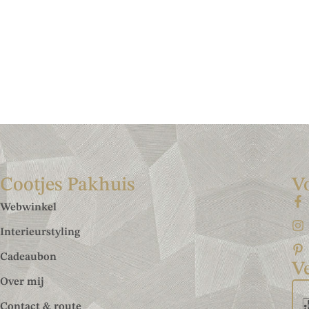
Cootjes Pakhuis
V
Webwinkel
Interieurstyling
Cadeaubon
Ve
Over mij
Contact & route