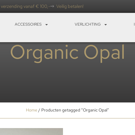
 verzending vanaf € 100,-
Veilig betalen!
ACCESSOIRES
VERLICHTING
Organic Opal
Home
/ Producten getagged “Organic Opal”