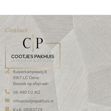
Contact
Kuiperkampsweg 8
8167 LC Oene
Bezoek op afspraak!
06 490 02 412
info@cootjespakhuis.nl
K.v.K. 08183729