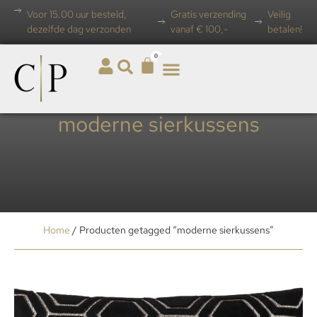
Voor 15.00 uur besteld,
Gratis verzending
Veilig
dezelfde dag verzonden
vanaf € 100,-
betalen!
0
moderne sierkussens
Home
/ Producten getagged “moderne sierkussens”