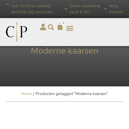
Voor 15.00 uur besteld,
Gratis verzending
Veilig
dezelfde dag verzonden
vanaf € 100,-
betalen!
0
Moderne kaarsen
Home
/ Producten getagged “Moderne kaarsen”