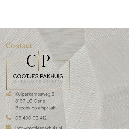
Contact
Kuiperkampsweg 8
8167 LC Oene
Bezoek op afspraak!
06 490 02 412
info@cootjespakhuis.nl