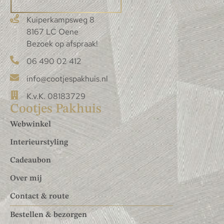
Kuiperkampsweg 8
8167 LC Oene
Bezoek op afspraak!
06 490 02 412
info@cootjespakhuis.nl
K.v.K. 08183729
Cootjes Pakhuis
Webwinkel
Interieurstyling
Cadeaubon
Over mij
Contact & route
Bestellen & bezorgen