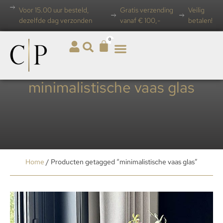
Voor 15.00 uur besteld,
Gratis verzending
Veilig
dezelfde dag verzonden
vanaf € 100,-
betalen!
0
minimalistische vaas glas
Home
/ Producten getagged “minimalistische vaas glas”