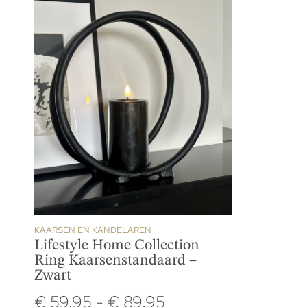
KAARSEN EN KANDELAREN
Lifestyle Home Collection
Ring Kaarsenstandaard –
Zwart
€
59.95
-
€
89.95