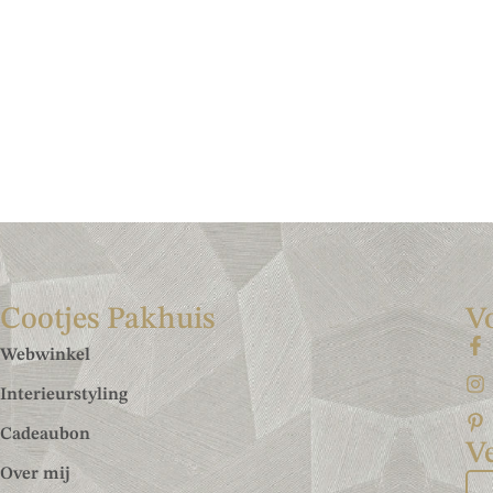
Cootjes Pakhuis
V
Webwinkel
Interieurstyling
Cadeaubon
Ve
Over mij