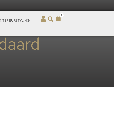
0
INTERIEURSTYLING
daard