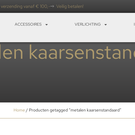
 verzending vanaf € 100,-
Veilig betalen!
ACCESSOIRES
VERLICHTING
len kaarsenstan
Home
/ Producten getagged “metalen kaarsenstandaard”