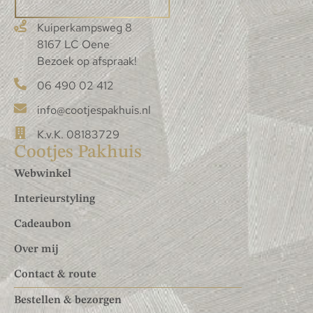
Kuiperkampsweg 8
8167 LC Oene
Bezoek op afspraak!
06 490 02 412
info@cootjespakhuis.nl
K.v.K. 08183729
Cootjes Pakhuis
Webwinkel
Interieurstyling
Cadeaubon
Over mij
Contact & route
Bestellen & bezorgen