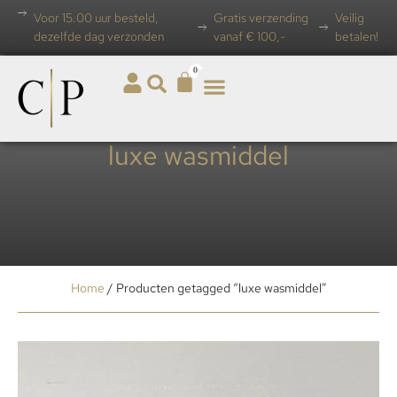
Voor 15.00 uur besteld,
Gratis verzending
Veilig
dezelfde dag verzonden
vanaf € 100,-
betalen!
0
luxe wasmiddel
Home
/ Producten getagged “luxe wasmiddel”